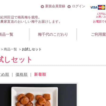
新規会員登録
ログイン
1万円以
お買い上
紀州田辺で南高梅を栽培。
農家直送のおいしい梅干お届けします。
お電話で
商品一覧
梅千代のこだわり
ご利用案
>
商品一覧
>
お試しセット
試しセット
すめ順
｜
価格順
｜
新着順