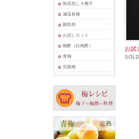
無添加しそ梅干
減塩各種
贈答用
お試しセット
梅酢（白梅酢）
お試
青梅
SOL
完熟梅