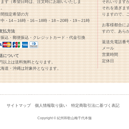
します（希望日時は、注文時にお願いいたしま
それいります
）。
それを過ぎま
時間指定希望の方
りますので、
中・14～16時・16～18時・18～20時・19～21時
お客様都合に
支払方法
すので、あら
行振込・郵便振込・クレジットカード・代金引換
返送先電話番号：0
メール ：inf
営業時間 ：
送について
定休日 ：
万円以上は送料無料となります。
北海道・沖縄は対象外となります。
サイトマップ
個人情報取り扱い
特定商取引法に基づく表記
Copyright © 紀州和歌山梅千代本舗