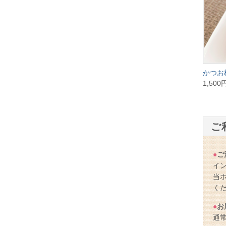
かつお
1,500
ご
●
ご
イ
当
く
●
お
通