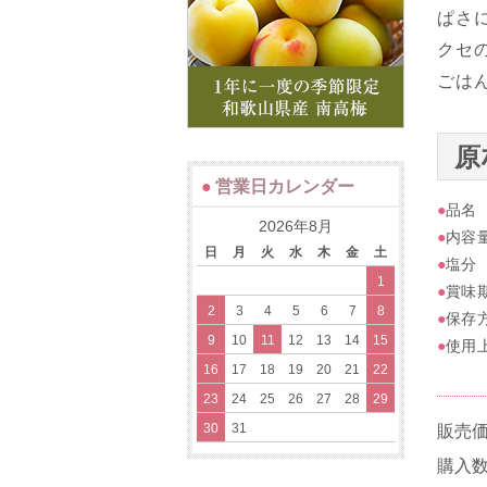
ぱさ
クセ
ごは
原
●
営業日カレンダー
●
品
2026年8月
●
内容
日
月
火
水
木
金
土
●
塩分
1
●
賞味
2
3
4
5
6
7
8
●
保存
9
10
11
12
13
14
15
●
使用
16
17
18
19
20
21
22
23
24
25
26
27
28
29
30
31
販売価
購入