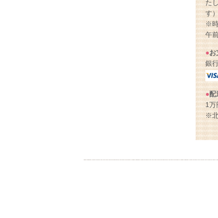
た
す
※
午前
●
お
銀
●
配
1
※