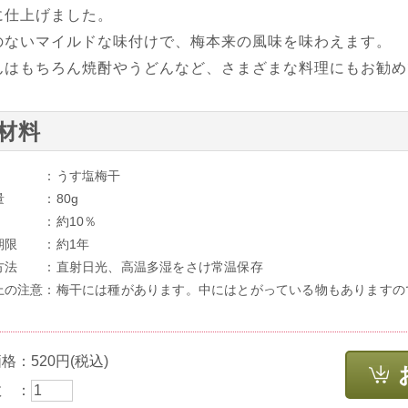
に仕上げました。
のないマイルドな味付けで、梅本来の風味を味わえます。
んはもちろん焼酎やうどんなど、さまざまな料理にもお勧め
材料
名 ：うす塩梅干
量 ：80g
 ：約10％
期限 ：約1年
方法 ：直射日光、高温多湿をさけ常温保存
上の注意：梅干には種があります。中にはとがっている物もありますの
格：520円(税込)
数 ：