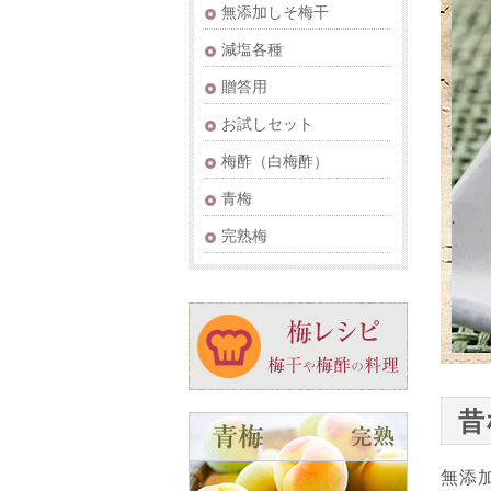
無添加しそ梅干
減塩各種
贈答用
お試しセット
梅酢（白梅酢）
青梅
完熟梅
昔
無添