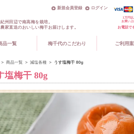
新規会員登録
ログイン
1万円以
お買い上
紀州田辺で南高梅を栽培。
農家直送のおいしい梅干お届けします。
お電話で
商品一覧
梅千代のこだわり
ご利用案
>
商品一覧
>
減塩各種
>
うす塩梅干 80g
塩梅干 80g