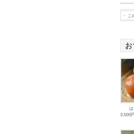
こ
お
は
3,500