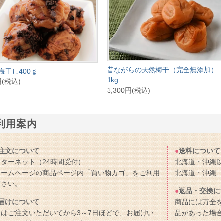
昔ながらの天然梅干（完全無添加）
梅干し400ｇ
1kg
円(税込)
3,300円(税込)
利用案内
注文について
●
送料について
ンターネット（24時間受付）
北海道・沖縄以
ホームヘージの商品ページ内「買い物カゴ」をご利用
北海道・沖縄
ださい。
●
返品・交換に
届けについて
商品には万全
常はご注文いただいてから3～7日ほどで、お届けい
品があった場