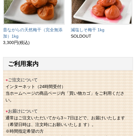
昔ながらの天然梅干（完全無添
減塩しそ梅干 1kg
加）1kg
SOLDOUT
3,300円(税込)
ご利用案内
●
ご注文について
インターネット（24時間受付）
当ホームヘージの商品ページ内「買い物カゴ」をご利用くださ
い。
●
お届けについて
通常はご注文いただいてから3～7日ほどで、お届けいたします
（希望日時は、注文時にお願いいたしま す）。
※時間指定希望の方