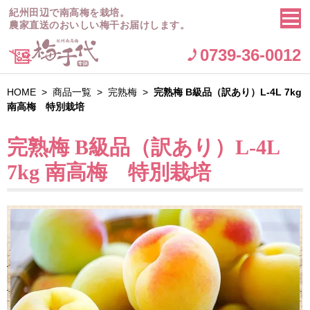
紀州田辺で南高梅を栽培。
農家直送のおいしい梅干お届けします。
0739-36-0012
HOME
>
商品一覧
>
完熟梅
>
完熟梅 B級品（訳あり）L-4L 7kg
南高梅 特別栽培
完熟梅 B級品（訳あり）L-4L
7kg 南高梅 特別栽培