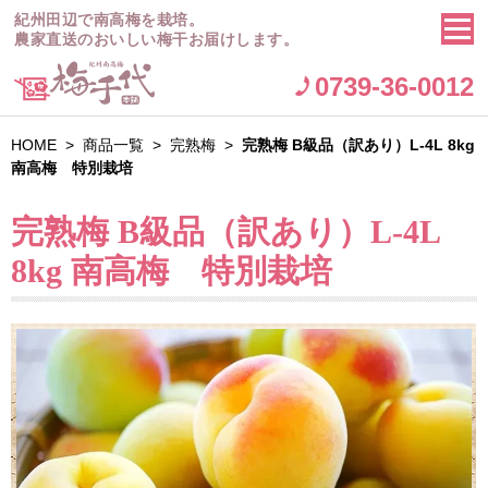
紀州田辺で南高梅を栽培。
農家直送のおいしい梅干お届けします。
0739-36-0012
HOME
>
商品一覧
>
完熟梅
>
完熟梅 B級品（訳あり）L-4L 8kg
南高梅 特別栽培
完熟梅 B級品（訳あり）L-4L
8kg 南高梅 特別栽培