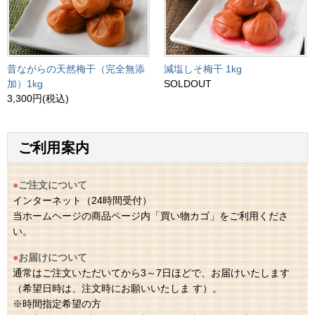
昔ながらの天然梅干（完全無添
減塩しそ梅干 1kg
加）1kg
SOLDOUT
3,300円(税込)
ご利用案内
●
ご注文について
インターネット（24時間受付）
当ホームヘージの商品ページ内「買い物カゴ」をご利用くださ
い。
●
お届けについて
通常はご注文いただいてから3～7日ほどで、お届けいたします
（希望日時は、注文時にお願いいたしま す）。
※時間指定希望の方